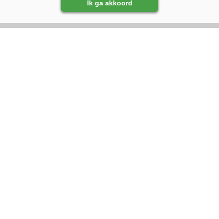
Ik ga akkoord
VOLG ONS OP:
DIRECT NAAR:
Nieuws
Magazine
Management
Kennispartners
Gezondheid
Lammeren
Adverteren
Fokkerij
Abonneren
Voeren
Over ons
Algemeen
Contact
Melkprijzen