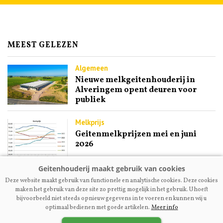
MEEST GELEZEN
Algemeen
Nieuwe melkgeitenhouderij in
Alveringem opent deuren voor
publiek
Melkprijs
Geitenmelkprijzen mei en juni
2026
Fokkerij | Premium
Deze website maakt gebruik van functionele en analytische cookies. Deze cookies
Ex-NOG-bestuurslid Engel
maken het gebruik van deze site zo prettig mogelijk in het gebruik. U hoeft
Kupers: ‘Maak fokcommissie
bijvoorbeeld niet steeds opnieuw gegevens in te voeren en kunnen wij u
dienstverlenend aan fokkers’
optimaal bedienen met goede artikelen.
Meer info