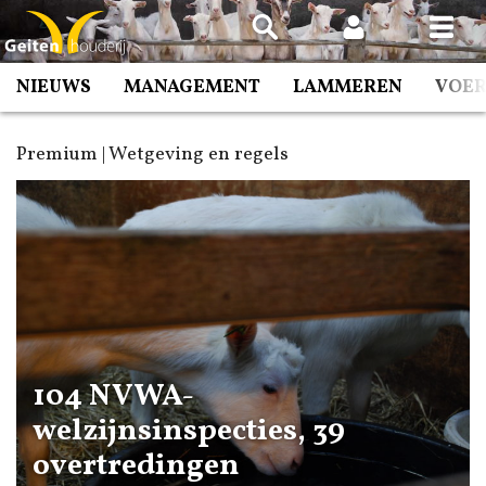
Spring
naar
inhoud
NIEUWS
MANAGEMENT
LAMMEREN
VOE
Premium | Wetgeving en regels
104 NVWA-
welzijnsinspecties, 39
overtredingen