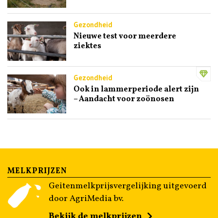
Gezondheid
Nieuwe test voor meerdere
ziektes
Gezondheid
Ook in lammerperiode alert zijn
– Aandacht voor zoönosen
MELKPRIJZEN
Geitenmelkprijsvergelijking uitgevoerd
door AgriMedia bv.
Bekijk de melkprijzen