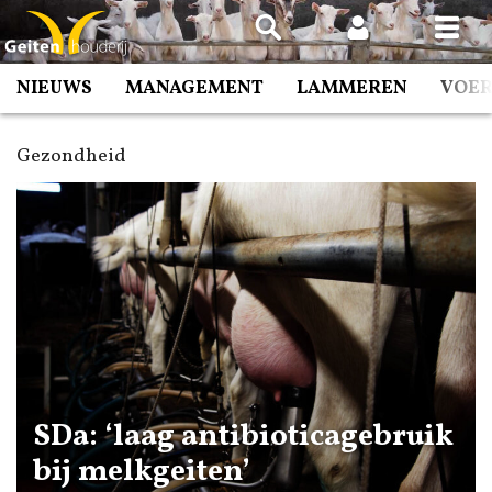
Spring
naar
inhoud
NIEUWS
MANAGEMENT
LAMMEREN
VOE
Gezondheid
SDa: ‘laag antibioticagebruik
bij melkgeiten’