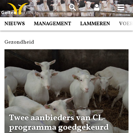
Spring
naar
inhoud
NIEUWS
MANAGEMENT
LAMMEREN
VOE
Gezondheid
Twee aanbieders van CL-
programma goedgekeurd