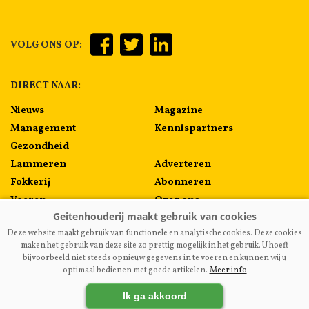
VOLG ONS OP:
DIRECT NAAR:
Nieuws
Magazine
Management
Kennispartners
Gezondheid
Lammeren
Adverteren
Fokkerij
Abonneren
Voeren
Over ons
Algemeen
Contact
Deze website maakt gebruik van functionele en analytische cookies. Deze cookies
Melkprijzen
maken het gebruik van deze site zo prettig mogelijk in het gebruik. U hoeft
bijvoorbeeld niet steeds opnieuw gegevens in te voeren en kunnen wij u
optimaal bedienen met goede artikelen.
Meer info
VAKBLADGEITENHOUDERIJ.NL
|
DISCLAIMER
|
PRIVACY
|
Ik ga akkoord
AGRIMEDIA