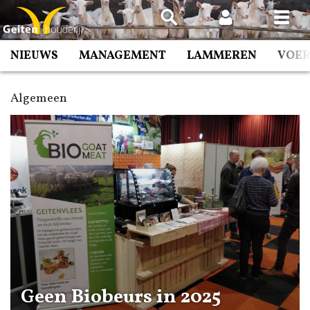
Spring
naar
inhoud
NIEUWS
MANAGEMENT
LAMMEREN
VOE
Algemeen
Geen Biobeurs in 2025