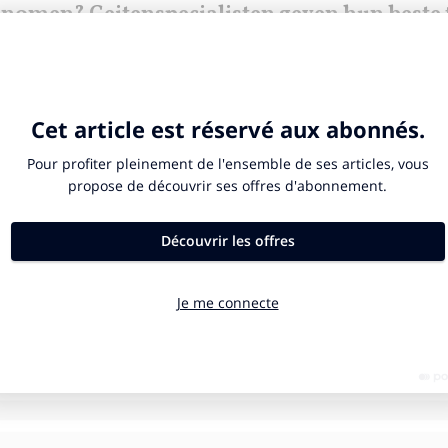
omen? Geitenspecialisten geven hun beste t