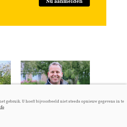
Nu aanmelden
het gebruik. U hoeft bijvoorbeeld niet steeds opnieuw gegevens in te
nfo
Fokkerij
el
Fokkerij van alle kanten
bekeken op Melken voor