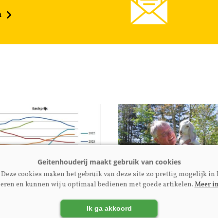
n
Deze cookies maken het gebruik van deze site zo prettig mogelijk in 
eren en kunnen wij u optimaal bedienen met goede artikelen.
Meer i
rijs
Fokkerij | Premium
tenmelkprijzen mei
Ex-NOG-bestuurslid Eng
Ik ga akkoord
uni 2026
Kupers: ‘Maak