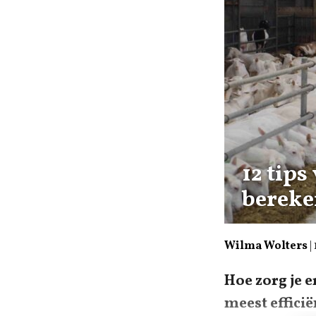
12 tips
bereke
Wilma Wolters
|
Hoe zorg je 
meest effici