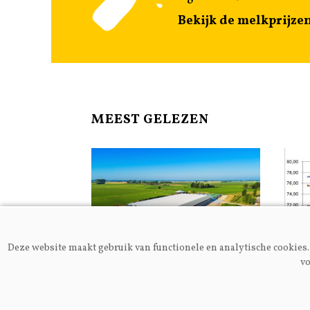
Bekijk de melkprijze
MEEST GELEZEN
Deze website maakt gebruik van functionele en analytische cookies. 
vo
Algemeen
Melkp
Nieuwe
Gei
melkgeitenhouderij in
en j