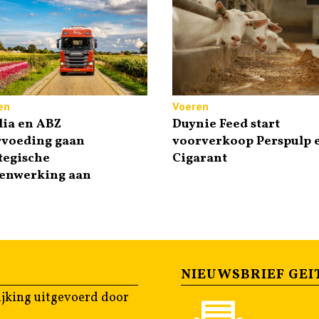
en
Voeren
lia en ABZ
Duynie Feed start
rvoeding gaan
voorverkoop Perspulp 
tegische
Cigarant
enwerking aan
NIEUWSBRIEF GEI
jking uitgevoerd door