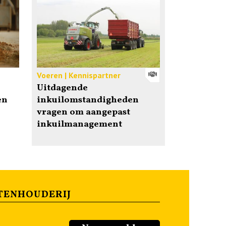
Voeren | Kennispartner
Uitdagende
en
inkuilomstandigheden
vragen om aangepast
inkuilmanagement
TENHOUDERIJ