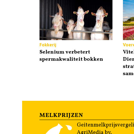
Fokkerij
Voer
Selenium verbetert
Vite
spermakwaliteit bokken
Die
stra
sam
MELKPRIJZEN
Geitenmelkprijsvergeli
AgriMedia bv.