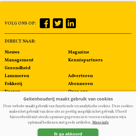
VOLG ONS OP:
DIRECT NAAR:
Nieuws
Magazine
Management
Kennispartners
Gezondheid
Lammeren
Adverteren
Fokkerij
Abonneren
Voeren
Over ons
Algemeen
Contact
Deze website maakt gebruik van functionele en analytische cookies. Deze cookies
Melkprijzen
maken het gebruik van deze site zo prettig mogelijk in het gebruik. U hoeft
bijvoorbeeld niet steeds opnieuw gegevens in te voeren en kunnen wij u
optimaal bedienen met goede artikelen.
Meer info
VAKBLADGEITENHOUDERIJ.NL
|
DISCLAIMER
|
PRIVACY
|
Ik ga akkoord