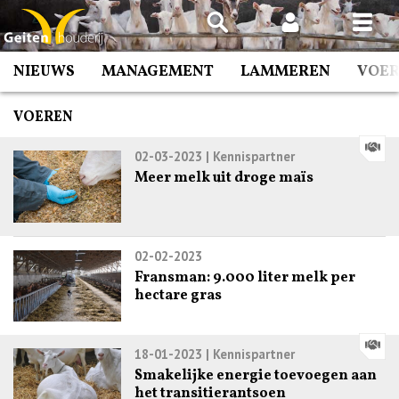
Spring
naar
inhoud
NIEUWS
MANAGEMENT
LAMMEREN
VOE
VOEREN
02-03-2023
| Kennispartner
Meer melk uit droge maïs
02-02-2023
Fransman: 9.000 liter melk per
hectare gras
18-01-2023
| Kennispartner
Smakelijke energie toevoegen aan
het transitierantsoen