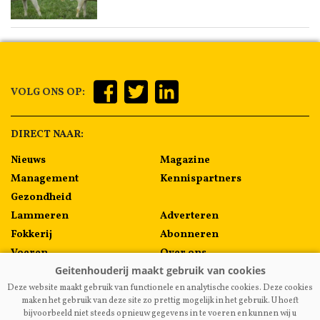
VOLG ONS OP:
DIRECT NAAR:
Nieuws
Magazine
Management
Kennispartners
Gezondheid
Lammeren
Adverteren
Fokkerij
Abonneren
Voeren
Over ons
Algemeen
Contact
Deze website maakt gebruik van functionele en analytische cookies. Deze cookies
Melkprijzen
maken het gebruik van deze site zo prettig mogelijk in het gebruik. U hoeft
bijvoorbeeld niet steeds opnieuw gegevens in te voeren en kunnen wij u