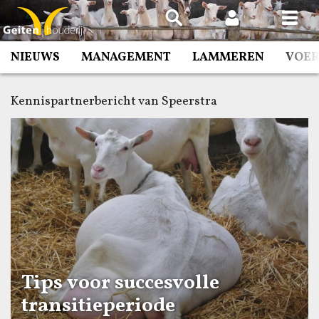
Spring
naar
inhoud
NIEUWS
MANAGEMENT
LAMMEREN
VOE
Kennispartnerbericht van Speerstra
Tips voor succesvolle
transitieperiode