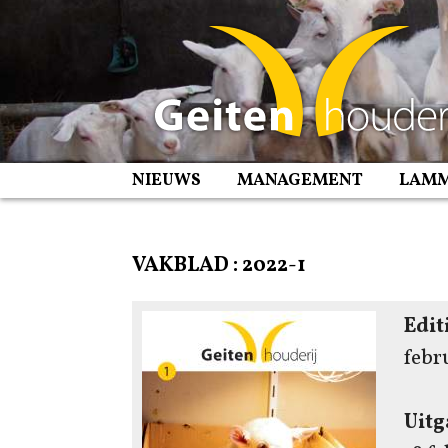
Spring
naar
inhoud
NIEUWS
MANAGEMENT
LAM
VAKBLAD :
2022-1
Edit
febr
Uit