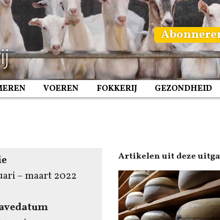
Abonnere
MEREN
VOEREN
FOKKERIJ
GEZONDHEID
Artikelen uit deze uitg
ie
uari – maart 2022
gavedatum