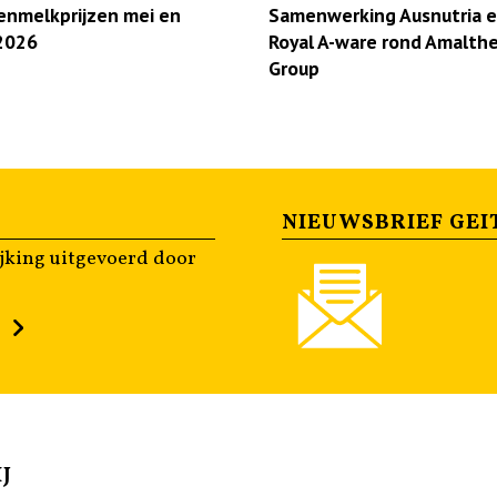
enmelkprijzen mei en
Samenwerking Ausnutria 
 2026
Royal A-ware rond Amalth
Group
NIEUWSBRIEF GEI
jking uitgevoerd door
n
J