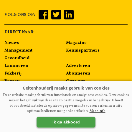
VOLG ONS OP:
DIRECT NAAR:
Nieuws
Magazine
Management
Kennispartners
Gezondheid
Lammeren
Adverteren
Fokkerij
Abonneren
Voeren
Over ons
Algemeen
Contact
Deze website maakt gebruik van functionele en analytische cookies. Deze cookies
Melkprijzen
maken het gebruik van deze site zo prettig mogelijk in het gebruik. U hoeft
bijvoorbeeld niet steeds opnieuw gegevens in te voeren en kunnen wij u
optimaal bedienen met goede artikelen.
Meer info
VAKBLADGEITENHOUDERIJ.NL
|
DISCLAIMER
|
PRIVACY
|
Ik ga akkoord
AGRIMEDIA