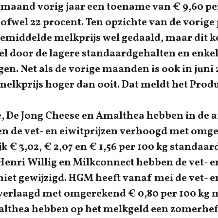
maand vorig jaar een toename van € 9,60 pe
ofwel 22 procent. Ten opzichte van de vorige 
e gemiddelde melkprijs wel gedaald, maar dit 
el door de lagere standaardgehalten en enke
en. Net als de vorige maanden is ook in juni 
elkprijs hoger dan ooit. Dat meldt het Prod
, De Jong Cheese en Amalthea hebben in de 
 de vet- en eiwitprijzen verhoogd met omg
jk € 3,02, € 2,07 en € 1,56 per 100 kg standaa
enri Willig en Milkconnect hebben de vet- e
niet gewijzigd. HGM heeft vanaf mei de vet- e
 verlaagd met omgerekend € 0,80 per 100 kg 
lthea hebben op het melkgeld een zomerhef