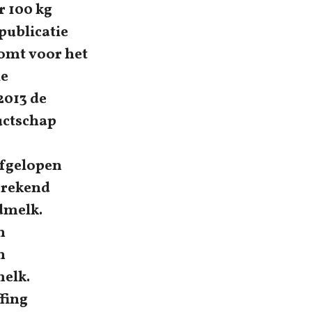
r 100 kg
publicatie
komt voor het
le
2013 de
uctschap
afgelopen
erekend
rdmelk.
n
n
melk.
fing