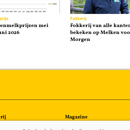
rijs
Fokkerij
tenmelkprijzen mei
Fokkerij van alle kante
uni 2026
bekeken op Melken voo
Morgen
rij
Magazine
en
Kennispartners