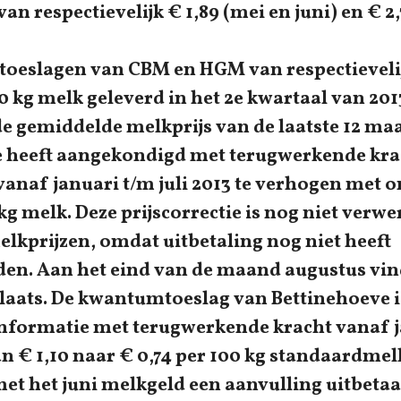
n respectievelijk € 1,89 (mei en juni) en € 2
stoeslagen van CBM en HGM van respectievelij
0 kg melk geleverd in het 2e kwartaal van 2013
de gemiddelde melkprijs van de laatste 12 ma
 heeft aangekondigd met terugwerkende krac
 vanaf januari t/m juli 2013 te verhogen met
kg melk. Deze prijscorrectie is nog niet verwe
lkprijzen, omdat uitbetaling nog niet heeft
en. Aan het eind van de maand augustus vin
plaats. De kwantumtoeslag van Bettinehoeve i
informatie met terugwerkende kracht vanaf j
n € 1,10 naar € 0,74 per 100 kg standaardmel
et het juni melkgeld een aanvulling uitbetaa