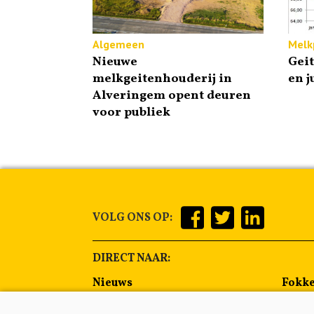
Algemeen
Melkp
Nieuwe
Gei
melkgeitenhouderij in
en j
Alveringem opent deuren
voor publiek
VOLG ONS OP:
DIRECT NAAR:
Nieuws
Fokke
Management
Voer