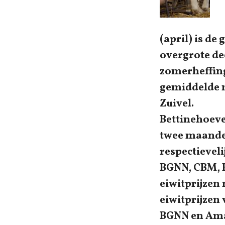
(april) is d
overgrote de
zomerheffing
gemiddelde m
Zuivel.
Bettinehoeve
twee maanden
respectieveli
BGNN, CBM, H
eiwitprijzen 
eiwitprijzen
BGNN en Ama