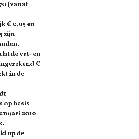
,70 (vanaf
k € 0,05 en
 zijn
anden.
ht de vet- en
 omgerekend €
rkt in de
dt
s op basis
anuari 2010
k.
ld op de