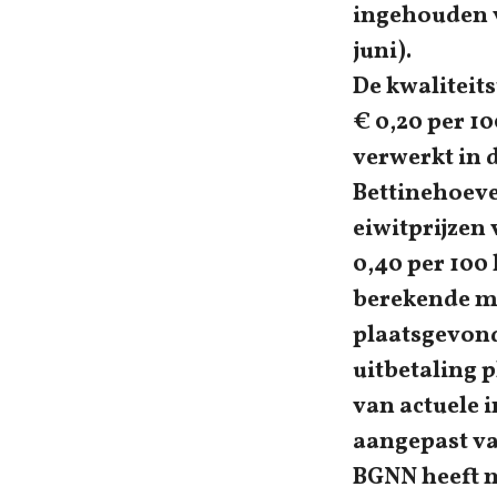
ingehouden va
juni).
De kwaliteit
€ 0,20 per 10
verwerkt in 
Bettinehoeve
eiwitprijzen
0,40 per 100 
berekende me
plaatsgevond
uitbetaling 
van actuele 
aangepast va
BGNN heeft m