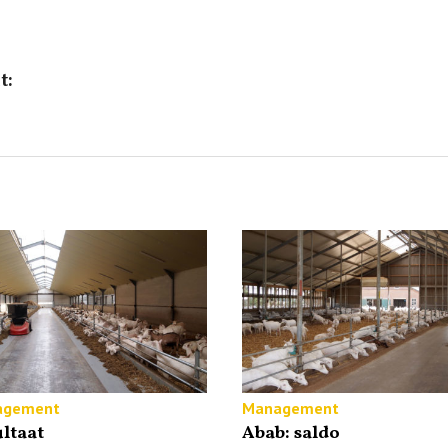
t:
agement
Management
ltaat
Abab: saldo