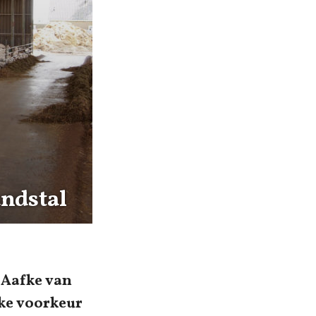
ndstal
n Aafke van
eke voorkeur