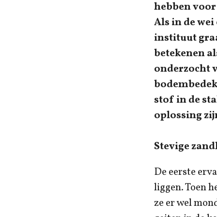
hebben voor e
Als in de wei
instituut gra
betekenen als
onderzocht v
bodembedekki
stof in de s
oplossing zij
Stevige zand
De eerste erva
liggen. Toen h
ze er wel mond