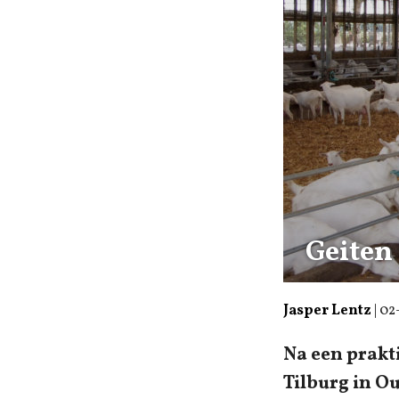
Geiten
Jasper Lentz
|
02
Na een prakt
Tilburg in O