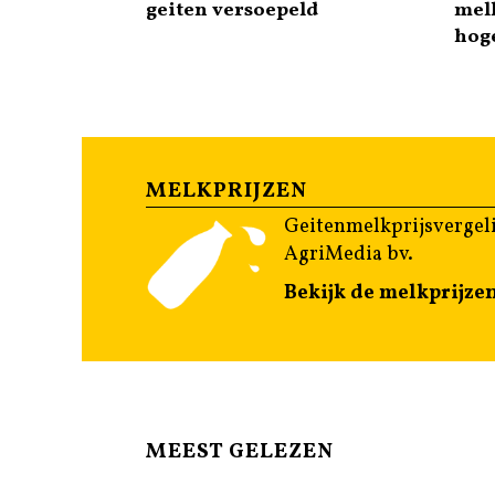
geiten versoepeld
mel
hoge
MELKPRIJZEN
Geitenmelkprijsvergeli
AgriMedia bv.
Bekijk de melkprijze
MEEST GELEZEN