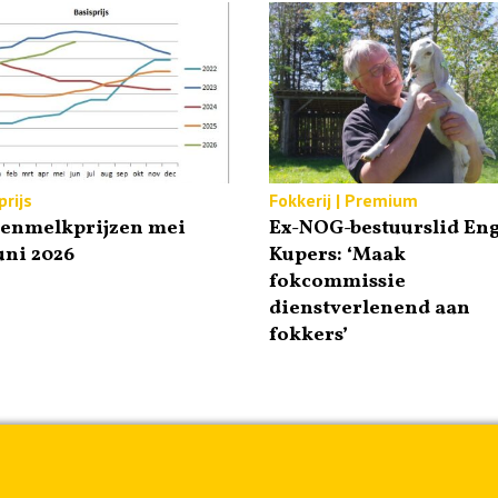
rijs
Fokkerij | Premium
tenmelkprijzen mei
Ex-NOG-bestuurslid Eng
uni 2026
Kupers: ‘Maak
fokcommissie
dienstverlenend aan
fokkers’