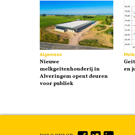
Algemeen
Melkp
Nieuwe
Gei
melkgeitenhouderij in
en j
Alveringem opent deuren
voor publiek