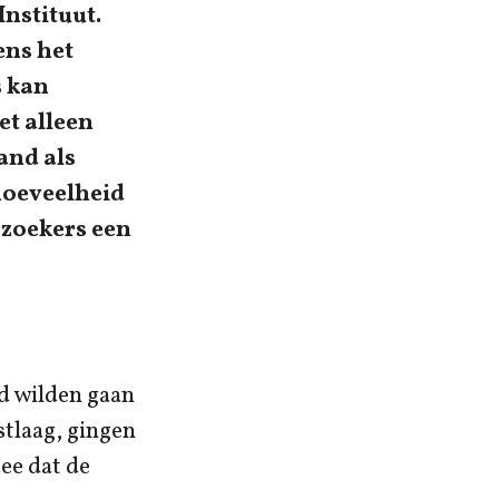
Instituut.
ens het
s kan
et alleen
and als
hoeveelheid
rzoekers een
nd wilden gaan
stlaag, gingen
ee dat de