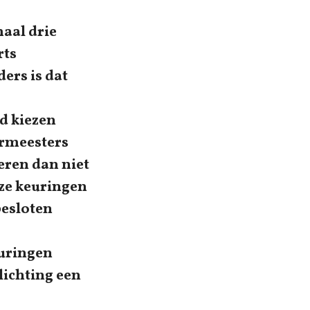
aal drie
rts
ers is dat
d kiezen
urmeesters
eren dan niet
ze keuringen
besloten
euringen
lichting een