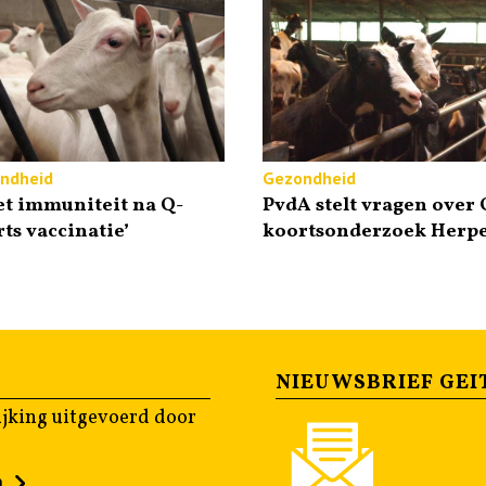
ndheid
Gezondheid
t immuniteit na Q-
PvdA stelt vragen over 
ts vaccinatie’
koortsonderzoek Herp
NIEUWSBRIEF GEI
jking uitgevoerd door
n