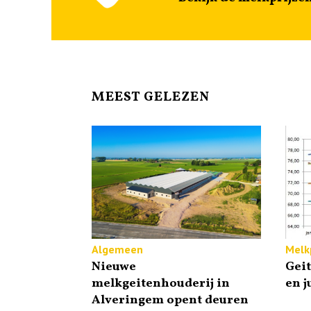
MEEST GELEZEN
Algemeen
Melkp
Nieuwe
Gei
melkgeitenhouderij in
en j
Alveringem opent deuren