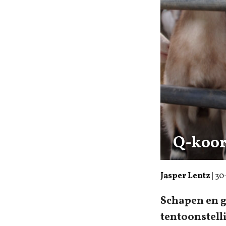
Q-koort
Jasper Lentz
|
30
Schapen en g
tentoonstell