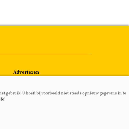
Adverteren
Abonneren
Over ons
het gebruik. U hoeft bijvoorbeeld niet steeds opnieuw gegevens in te
Contact
nfo
MEDIA