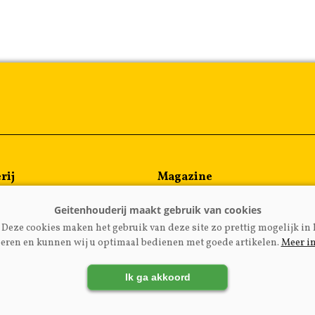
rij
Magazine
en
Kennispartners
meen
Deze cookies maken het gebruik van deze site zo prettig mogelijk in 
rijzen
eren en kunnen wij u optimaal bedienen met goede artikelen.
Meer i
Ik ga akkoord
LADGEITENHOUDERIJ.NL
|
DISCLAIMER
|
PRIVACY
|
AGRI