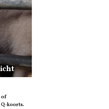
icht
 of
 Q-koorts.