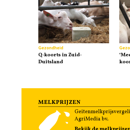
Gezondheid
Gezo
Q-koorts in Zuid-
‘Mee
Duitsland
koor
MELKPRIJZEN
Geitenmelkprijsvergeli
AgriMedia bv.
Bekijk de melkprijze