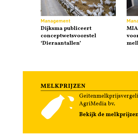
Management
Man
Dijksma publiceert
MIA-
conceptwetsvoorstel
voor
‘Dieraantallen’
melk
MELKPRIJZEN
Geitenmelkprijsvergeli
AgriMedia bv.
Bekijk de melkprijze