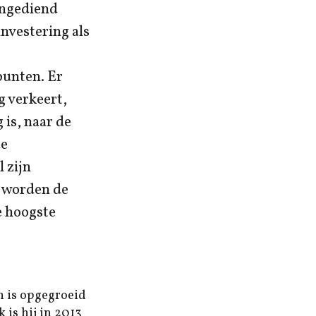
ingediend
nvestering als
punten. Er
g verkeert,
 is, naar de
de
 zijn
t worden de
e hoogste
n is opgegroeid
 is hij in 2013