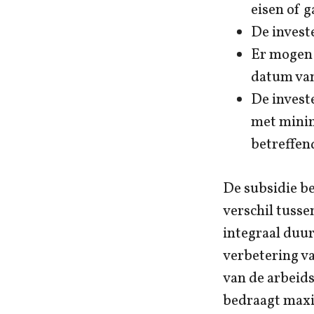
eisen of 
De investe
Er mogen 
datum van
De invest
met minim
betreffen
De subsidie b
verschil tusse
integraal duu
verbetering va
van de arbeid
bedraagt max