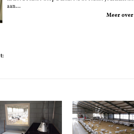
aan...
Meer over 
t: