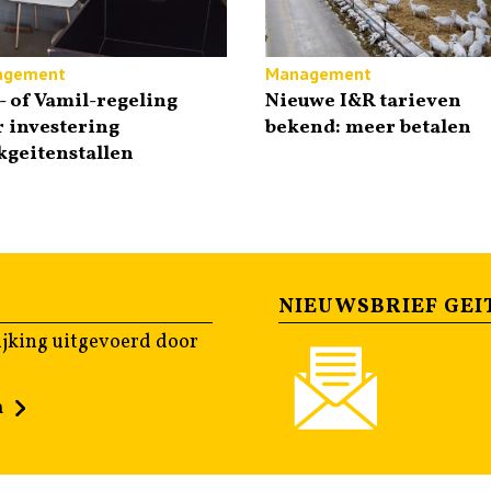
agement
Management
 of Vamil-regeling
Nieuwe I&R tarieven
 investering
bekend: meer betalen
geitenstallen
NIEUWSBRIEF GEI
jking uitgevoerd door
n