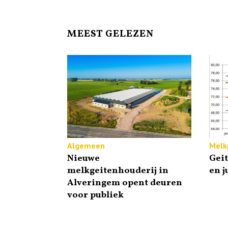
MEEST GELEZEN
Algemeen
Melkp
Nieuwe
Gei
melkgeitenhouderij in
en j
Alveringem opent deuren
voor publiek