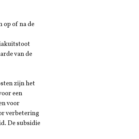
 op of na de
iakuitstoot
arde van de
ten zijn het
voor een
en voor
or verbetering
d. De subsidie