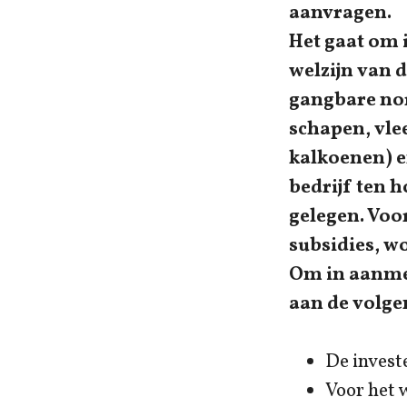
aanvragen.
Het gaat om 
welzijn van d
gangbare nor
schapen, vle
kalkoenen) e
bedrijf ten 
gelegen. Voo
subsidies, w
Om in aanme
aan de volg
De invest
Voor het 