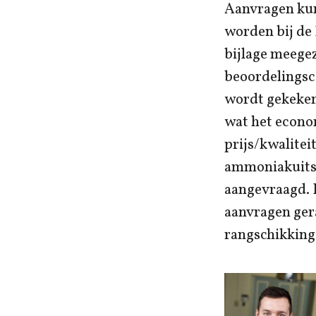
Aanvragen kun
worden bij de 
bijlage meege
beoordelingsc
wordt gekeken 
wat het econom
prijs/kwalite
ammoniakuitst
aangevraagd. 
aanvragen ger
rangschikking