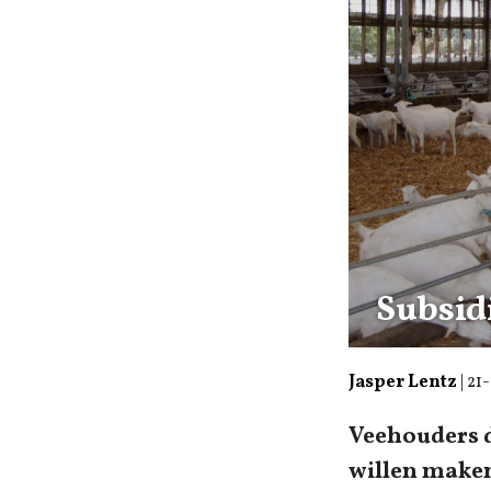
Subsid
Jasper Lentz
|
21
Veehouders d
willen maken