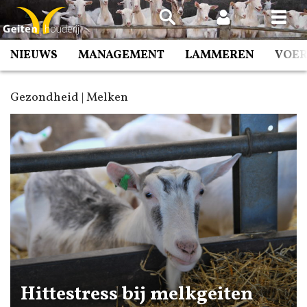
Spring
naar
inhoud
NIEUWS
MANAGEMENT
LAMMEREN
VOE
Gezondheid | Melken
Hittestress bij melkgeiten