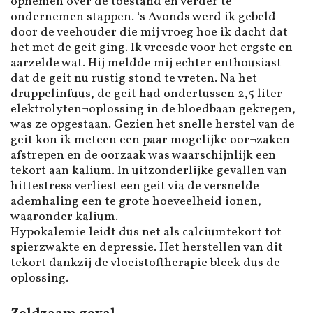
opnemen over de toestand en verder te
ondernemen stappen. ‘s Avonds werd ik gebeld
door de veehouder die mij vroeg hoe ik dacht dat
het met de geit ging. Ik vreesde voor het ergste en
aarzelde wat. Hij meldde mij echter enthousiast
dat de geit nu rustig stond te vreten. Na het
druppelinfuus, de geit had ondertussen 2,5 liter
elektrolyten¬oplossing in de bloedbaan gekregen,
was ze opgestaan. Gezien het snelle herstel van de
geit kon ik meteen een paar mogelijke oor¬zaken
afstrepen en de oorzaak was waarschijnlijk een
tekort aan kalium. In uitzonderlijke gevallen van
hittestress verliest een geit via de versnelde
ademhaling een te grote hoeveelheid ionen,
waaronder kalium.
Hypokalemie leidt dus net als calciumtekort tot
spierzwakte en depressie. Het herstellen van dit
tekort dankzij de vloeistoftherapie bleek dus de
oplossing.