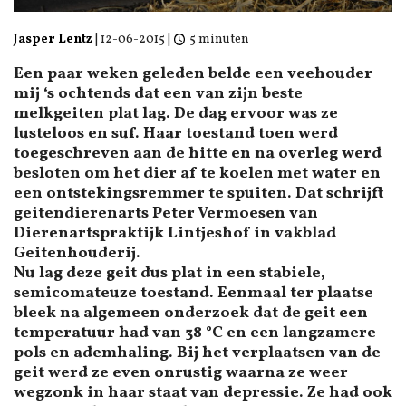
Jasper Lentz
|
12-06-2015
|
5 minuten
Een paar weken geleden belde een veehouder
mij ‘s ochtends dat een van zijn beste
melkgeiten plat lag. De dag ervoor was ze
lusteloos en suf. Haar toestand toen werd
toegeschreven aan de hitte en na overleg werd
besloten om het dier af te koelen met water en
een ontstekingsremmer te spuiten. Dat schrijft
geitendierenarts Peter Vermoesen van
Dierenartspraktijk Lintjeshof in vakblad
Geitenhouderij.
Nu lag deze geit dus plat in een stabiele,
semicomateuze toestand. Eenmaal ter plaatse
bleek na algemeen onderzoek dat de geit een
temperatuur had van 38 °C en een langzamere
pols en ademhaling. Bij het verplaatsen van de
geit werd ze even onrustig waarna ze weer
wegzonk in haar staat van depressie. Ze had ook