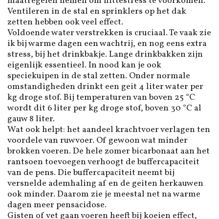
maatregelen nemen om hittestress te voorkomen.
Ventileren in de stal en sprinklers op het dak
zetten hebben ook veel effect.
Voldoende water verstrekken is cruciaal. Te vaak zie
ik bij warme dagen een wachtrij, en nog eens extra
stress, bij het drinkbakje. Lange drinkbakken zijn
eigenlijk essentieel. In nood kan je ook
speciekuipen in de stal zetten. Onder normale
omstandigheden drinkt een geit 4 liter water per
kg droge stof. Bij temperaturen van boven 25 °C
wordt dit 6 liter per kg droge stof, boven 30 °C al
gauw 8 liter.
Wat ook helpt: het aandeel krachtvoer verlagen ten
voordele van ruwvoer. Of gewoon wat minder
brokken voeren. De hele zomer bicarbonaat aan het
rantsoen toevoegen verhoogt de buffercapaciteit
van de pens. Die buffercapaciteit neemt bij
versnelde ademhaling af en de geiten herkauwen
ook minder. Daarom zie je meestal net na warme
dagen meer pensacidose.
Gisten of vet gaan voeren heeft bij koeien effect,