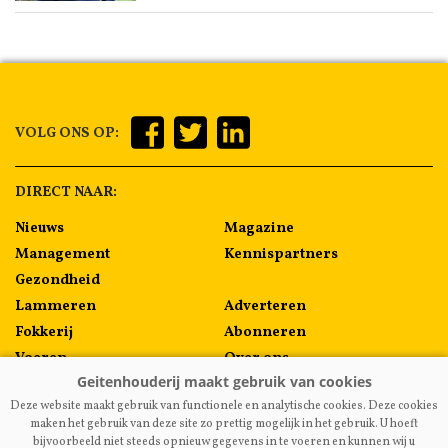
VOLG ONS OP:
DIRECT NAAR:
Nieuws
Magazine
Management
Kennispartners
Gezondheid
Lammeren
Adverteren
Fokkerij
Abonneren
Voeren
Over ons
Algemeen
Contact
Deze website maakt gebruik van functionele en analytische cookies. Deze cookies
Melkprijzen
maken het gebruik van deze site zo prettig mogelijk in het gebruik. U hoeft
bijvoorbeeld niet steeds opnieuw gegevens in te voeren en kunnen wij u