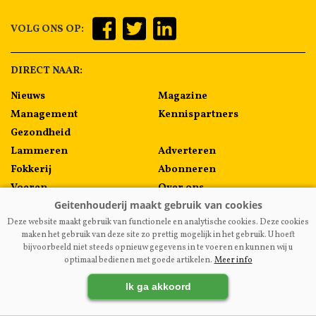
VOLG ONS OP:
DIRECT NAAR:
Nieuws
Magazine
Management
Kennispartners
Gezondheid
Lammeren
Adverteren
Fokkerij
Abonneren
Voeren
Over ons
Algemeen
Contact
Deze website maakt gebruik van functionele en analytische cookies. Deze cookies
Melkprijzen
maken het gebruik van deze site zo prettig mogelijk in het gebruik. U hoeft
bijvoorbeeld niet steeds opnieuw gegevens in te voeren en kunnen wij u
optimaal bedienen met goede artikelen.
Meer info
VAKBLADGEITENHOUDERIJ.NL
|
DISCLAIMER
|
PRIVACY
|
Ik ga akkoord
AGRIMEDIA