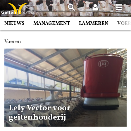
Spring
naar
inhoud
NIEUWS
MANAGEMENT
LAMMEREN
VOE
Voeren
Lely Vector voor
geitenhouderij