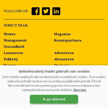
VOLG ONS OP:
DIRECT NAAR:
Nieuws
Magazine
Management
Kennispartners
Gezondheid
Lammeren
Adverteren
Fokkerij
Abonneren
Voeren
Over ons
Algemeen
Contact
Deze website maakt gebruik van functionele en analytische cookies. Deze cookies
Melkprijzen
maken het gebruik van deze site zo prettig mogelijk in het gebruik. U hoeft
bijvoorbeeld niet steeds opnieuw gegevens in te voeren en kunnen wij u
optimaal bedienen met goede artikelen.
Meer info
VAKBLADGEITENHOUDERIJ.NL
|
DISCLAIMER
|
PRIVACY
|
Ik ga akkoord
AGRIMEDIA