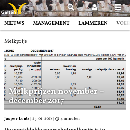
Spring
naar
inhoud
NIEUWS
MANAGEMENT
LAMMEREN
VOE
Melkprijs
Melkprijzen november –
december 2017
Jasper Lentz
|
25-01-2018
|
4 minuten
De gemiddelde voorschotmelkprijs is in