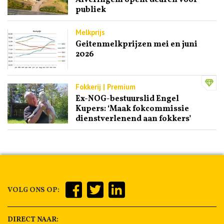
Alveringem opent deuren voor
publiek
Melkprijs
Geitenmelkprijzen mei en juni
2026
Fokkerij | Premium
Ex-NOG-bestuurslid Engel
Kupers: ‘Maak fokcommissie
dienstverlenend aan fokkers’
VOLG ONS OP:
DIRECT NAAR: