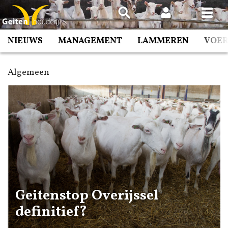
Spring
naar
inhoud
NIEUWS
MANAGEMENT
LAMMEREN
VOE
Algemeen
Geitenstop Overijssel
definitief?