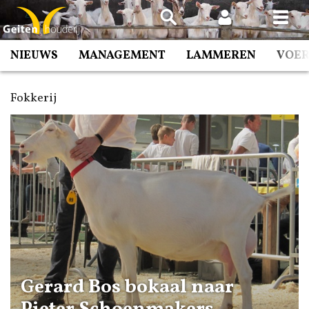
Spring
naar
inhoud
NIEUWS
MANAGEMENT
LAMMEREN
VOE
Fokkerij
Gerard Bos bokaal naar