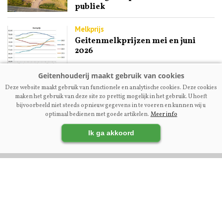
publiek
Melkprijs
Geitenmelkprijzen mei en juni
2026
Fokkerij | Premium
Deze website maakt gebruik van functionele en analytische cookies. Deze cookies
Ex-NOG-bestuurslid Engel
maken het gebruik van deze site zo prettig mogelijk in het gebruik. U hoeft
Kupers: ‘Maak fokcommissie
bijvoorbeeld niet steeds opnieuw gegevens in te voeren en kunnen wij u
dienstverlenend aan fokkers’
optimaal bedienen met goede artikelen.
Meer info
Ik ga akkoord
VOLG ONS OP:
DIRECT NAAR: