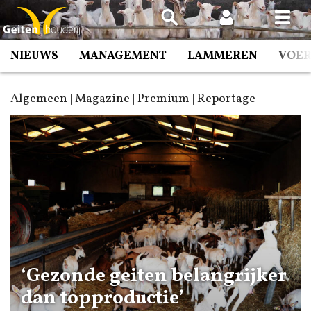
Spring
naar
inhoud
NIEUWS
MANAGEMENT
LAMMEREN
VOE
Algemeen | Magazine | Premium | Reportage
‘Gezonde geiten belangrijker
dan topproductie’