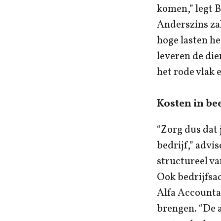
komen,” legt B
Anderszins zal
hoge lasten he
leveren de die
het rode vlak 
Kosten in be
“Zorg dus dat 
bedrijf,” advis
structureel van
Ook bedrijfsa
Alfa Accountan
brengen. “De a