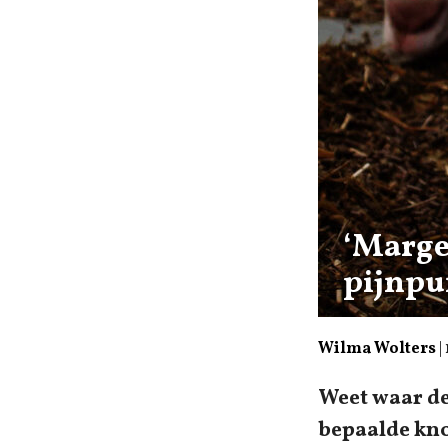
‘Marge
pijnpu
Wilma Wolters
|
Weet waar de 
bepaalde kno