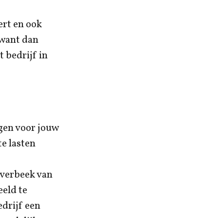
ert en ook
 want dan
 bedrijf in
ggen voor jouw
te lasten
Overbeek van
eeld te
edrijf een