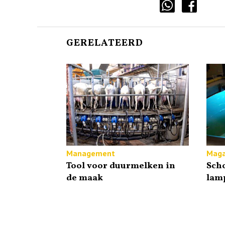
GERELATEERD
Management
Maga
Tool voor duurmelken in
Sch
de maak
lam