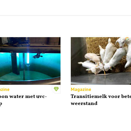
zine
Magazine
oon water met uvc-
Transitiemelk voor bet
p
weerstand