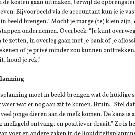
n de kosten gaan uitmaken, terwijl de opbrengsten
leven. Bijvoorbeeld via de accountant kun je je vas
in beeld brengen.” Mocht je marge (te) klein zijn, 
 stappen ondernemen. Overbeek: “Je kunt overwe
n te zetten, in overleg gaan met je bank of je aflos
ekenen of je privé minder zou kunnen onttrekken
t, houd je rek.”
planning
tsplanning moet in beeld brengen wat de huidige si
 weer wat er nog aan zit te komen. Bruin: “Stel dat
veel jonge dieren aan de melk komen. De kans is 
r melkgeld ontvangt en positiever draait.” Zo is h
an voer en andere zaken in de liquiditeitsplannin