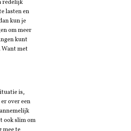
 redelijk
te lasten en
dan kun je
gen om meer
singen kunt
. Want met
tuatie is,
 er over een
aannemelijk
et ook slim om
g mee te