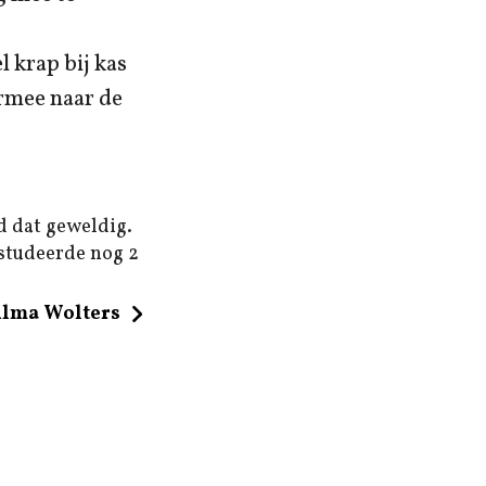
l krap bij kas
armee naar de
d dat geweldig.
 studeerde nog 2
ilma Wolters