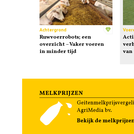
Achtergrond
Voer
Ruwvoerrobots; een
Act
overzicht – Vaker voeren
verh
in minder tijd
van 
MELKPRIJZEN
Geitenmelkprijsvergeli
AgriMedia bv.
Bekijk de melkprijze