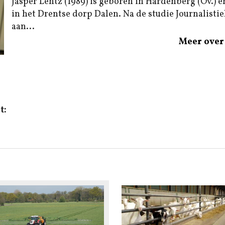
Jasper Lentz (1989) is geboren in Hardenberg (Ov.) e
in het Drentse dorp Dalen. Na de studie Journalistiek
aan...
Meer over 
t: