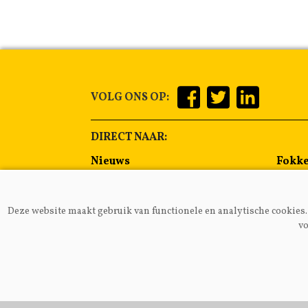
VOLG ONS OP:
DIRECT NAAR:
Nieuws
Fokke
Management
Voer
Gezondheid
Alge
Deze website maakt gebruik van functionele en analytische cookies. 
Lammeren
Melkp
vo
VAKB