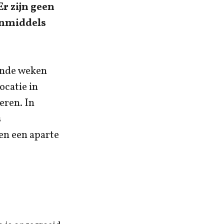
r zijn geen
inmiddels
ende weken
ocatie in
eren. In
s
en een aparte