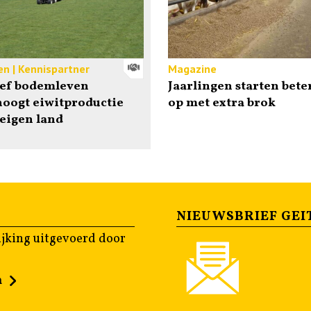
en | Kennispartner
Magazine
ief bodemleven
Jaarlingen starten bete
oogt eiwitproductie
op met extra brok
eigen land
NIEUWSBRIEF GEI
jking uitgevoerd door
n