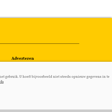
Adverteren
Abonneren
Over ons
het gebruik. U hoeft bijvoorbeeld niet steeds opnieuw gegevens in te
Contact
nfo
MEDIA