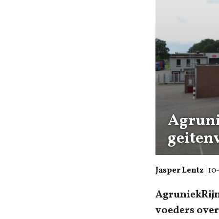
Agruni
geiten
Jasper Lentz
|
10
AgruniekRijn
voeders over