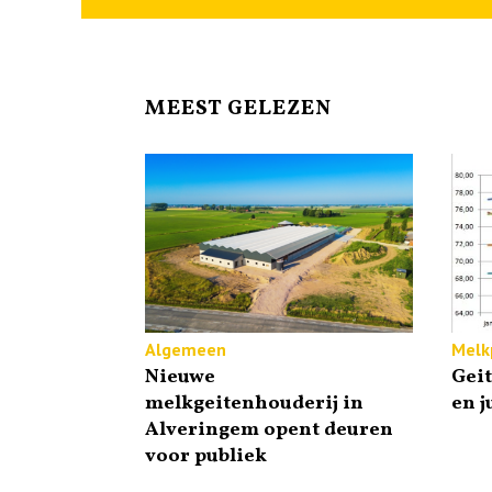
MEEST GELEZEN
Algemeen
Melkp
Nieuwe
Gei
melkgeitenhouderij in
en j
Alveringem opent deuren
voor publiek