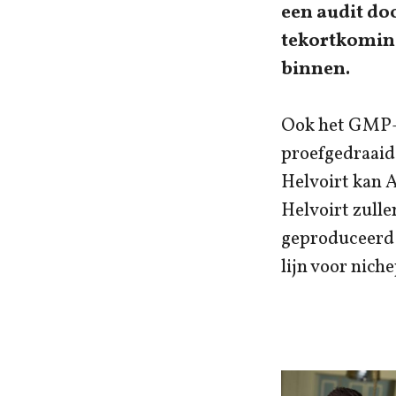
een audit do
tekortkoming
binnen.
Ook het GMP-c
proefgedraaid 
Helvoirt kan A
Helvoirt zulle
geproduceerd w
lijn voor nich