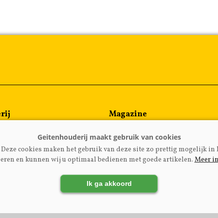
rij
Magazine
en
Kennispartners
meen
Deze cookies maken het gebruik van deze site zo prettig mogelijk in 
rijzen
eren en kunnen wij u optimaal bedienen met goede artikelen.
Meer i
Ik ga akkoord
LADGEITENHOUDERIJ.NL
|
DISCLAIMER
|
PRIVACY
|
AGRI