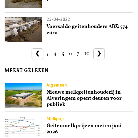
25-04-2022
Voersaldo geitenhouders ABZ: 574
euro
❮
3
4
5
6
7
10
❯
MEEST GELEZEN
Algemeen
Nieuwe melkgeitenhouderij in
Alveringem opent deuren voor
publiek
Melkprijs
Geitenmelkprijzen mei en juni
2026