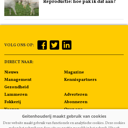
Reproductie: hoe pak ik dat aan?
VOLG ONS OP:
DIRECT NAAR:
Nieuws
Magazine
Management
Kennispartners
Gezondheid
Lammeren
Adverteren
Fokkerij
Abonneren
Voeren
Over ons
Algemeen
Contact
Deze website maakt gebruik van functionele en analytische cookies. Deze cookies
Melkprijzen