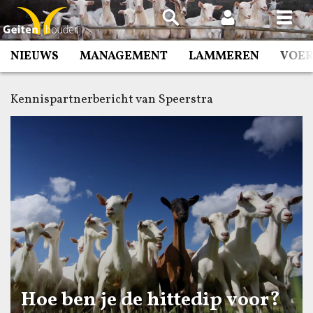
Spring
naar
inhoud
NIEUWS
MANAGEMENT
LAMMEREN
VOE
Kennispartnerbericht van Speerstra
Hoe ben je de hittedip voor?