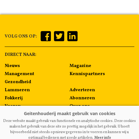
VOLG ONS OP:
DIRECT NAAR:
Nieuws
Magazine
Management
Kennispartners
Gezondheid
Lammeren
Adverteren
Fokkerij
Abonneren
Voeren
Over ons
Algemeen
Contact
Deze website maakt gebruik van functionele en analytische cookies. Deze cookies
Melkprijzen
maken het gebruik van deze site zo prettig mogelijk in het gebruik. U hoeft
bijvoorbeeld niet steeds opnieuw gegevens in te voeren en kunnen wij u
optimaal bedienen met goede artikelen.
Meer info