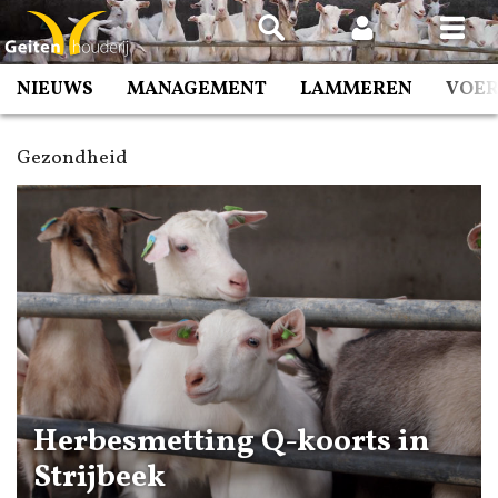
Spring
naar
inhoud
NIEUWS
MANAGEMENT
LAMMEREN
VOE
Gezondheid
Herbesmetting Q-koorts in
Strijbeek