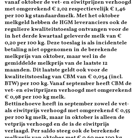
vanaf oktober de vet- en eiwitprijzen verhoogd
met omgerekend € 2,02 respectievelijk € 1,46
per 100 kg standaardmelk. Met het oktober
melkgeld hebben de HGM leveranciers ook de
reguliere kwaliteitstoeslag ontvangen voor de
in het derde kwartaal geleverde melk van €
0,20 per 100 kg. Deze toeslag is als incidentele
betaling niet opgenomen in de berekende
melkprijs van oktober, maar wel in de
gemiddelde melkprijs van de laatste 12
maanden. Dit laatste geldt ook voor de
kwaliteitstoeslag van CBM van € 0,034 (incl.
BTW) per 100 kg. Vanaf september heeft CBM de
vet- en eiwitprijzen verhoogd met omgerekend
€ 0,98 per 100 kg melk.
Bettinehoeve heeft in september zowel de vet-
als eiwitprijs verhoogd met omgerekend € 0,55
per 100 kg melk, maar in oktober is alleen de
vetprijs verhoogd en de is de eiwitprijs
verlaagd. Per saldo steeg ook de berekende
melkprijs van oktober met € 0,60 per 100 kg.