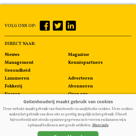
VOLG ONS OP:
DIRECT NAAR:
Nieuws
Magazine
Management
Kennispartners
Gezondheid
Lammeren
Adverteren
Fokkerij
Abonneren
Voeren
Over ons
Algemeen
Contact
Deze website maakt gebruik van functionele en analytische cookies. Deze cookies
Melkprijzen
maken het gebruik van deze site zo prettig mogelijk in het gebruik. U hoeft
bijvoorbeeld niet steeds opnieuw gegevens in te voeren en kunnen wij u
optimaal bedienen met goede artikelen.
Meer info
VAKBLADGEITENHOUDERIJ.NL
|
DISCLAIMER
|
PRIVACY
|