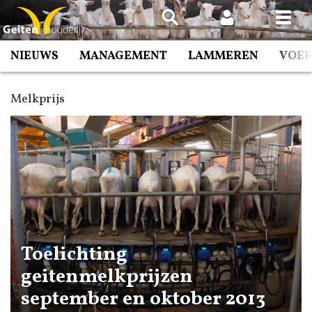
Spring
naar
inhoud
NIEUWS
MANAGEMENT
LAMMEREN
VOE
Melkprijs
Toelichting
geitenmelkprijzen
september en oktober 2013