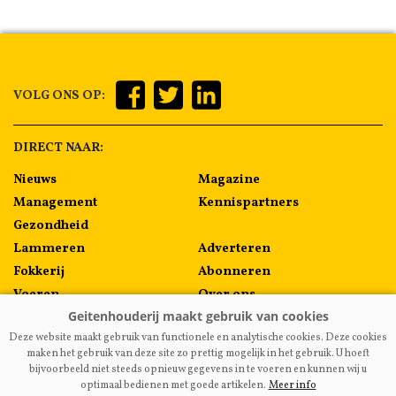
VOLG ONS OP:
DIRECT NAAR:
Nieuws
Magazine
Management
Kennispartners
Gezondheid
Lammeren
Adverteren
Fokkerij
Abonneren
Voeren
Over ons
Algemeen
Contact
Deze website maakt gebruik van functionele en analytische cookies. Deze cookies
Melkprijzen
maken het gebruik van deze site zo prettig mogelijk in het gebruik. U hoeft
bijvoorbeeld niet steeds opnieuw gegevens in te voeren en kunnen wij u
optimaal bedienen met goede artikelen.
Meer info