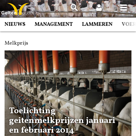
Spring
naar
inhoud
NIEUWS
MANAGEMENT
LAMMEREN
VOE
Melkprijs
Toelichting
geitenmelkprijzen januari
en februari 2014