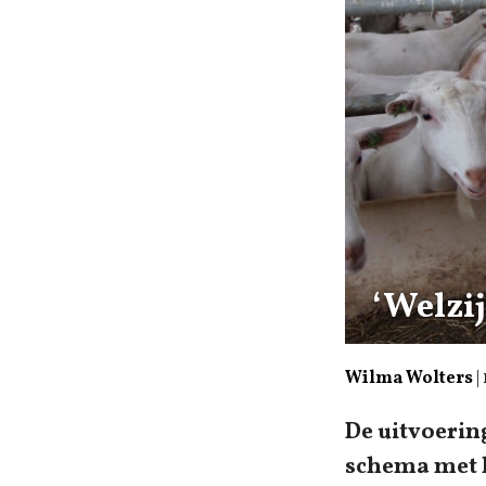
‘Welzi
Wilma Wolters
|
De uitvoerin
schema met h