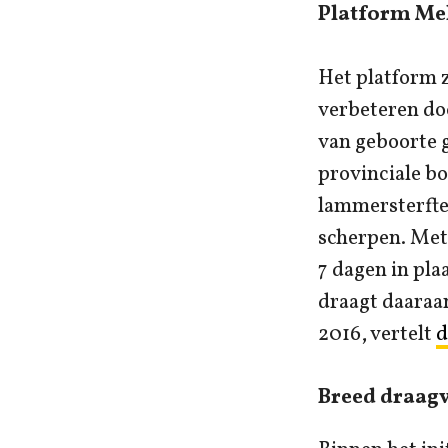
Platform Mel
Het platform z
verbeteren do
van geboorte 
provinciale bo
lammersterfte
scherpen. Met
7 dagen in pla
draagt daaraan
2016, vertelt
d
Breed draag