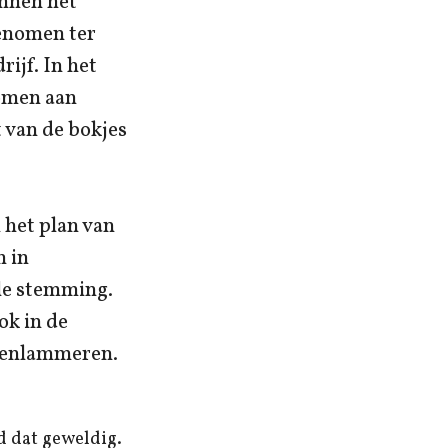
innen het
enomen ter
ijf. In het
nomen aan
 van de bokjes
 het plan van
n in
le stemming.
ok in de
itenlammeren.
d dat geweldig.