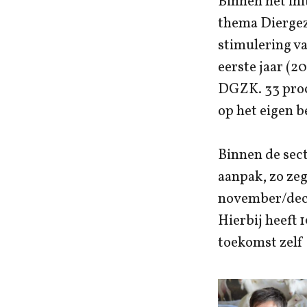
Binnen het in
thema Diergez
stimulering va
eerste jaar (
DGZK. 33 proc
op het eigen b
Binnen de sect
aanpak, zo zeg
november/dece
Hierbij heeft
toekomst zelf 