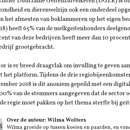
itiatief Duurzame Geitenzuivelketen (DGZK) is b
ondheid en dierenwelzijn ook een onderdeel opg
n het afmesten van boklammeren op het eigen bedr
2018) heeft 65% van de melkgeitenhouders deelge
ent van deze bedrijven heeft meer dan 10 procent
edrijf grootgebracht.
or is er breed draagvlak om invulling te geven aan
t het platform. Tijdens de drie regiobijeenkomste
mber 2018 is dit anoniem gepeild met een digita
 100% van de stemmers aangegeven dat de sector o
de regie moet pakken op het thema sterfte bij ge
Over de auteur: Wilma Wolters
Wilma groeide op tussen koeien en paarden, en von