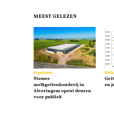
MEEST GELEZEN
Algemeen
Melkp
Nieuwe
Gei
melkgeitenhouderij in
en j
Alveringem opent deuren
voor publiek