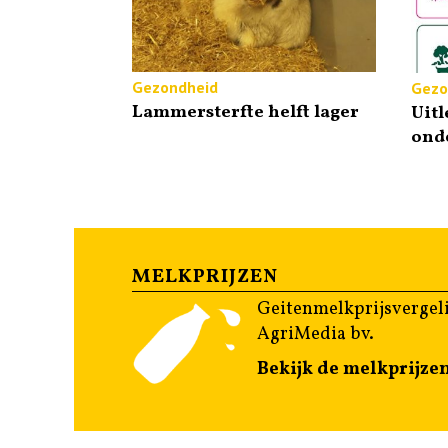
Gezondheid
Gezo
Lammersterfte helft lager
Uitl
ond
MELKPRIJZEN
Geitenmelkprijsvergeli
AgriMedia bv.
Bekijk de melkprijze