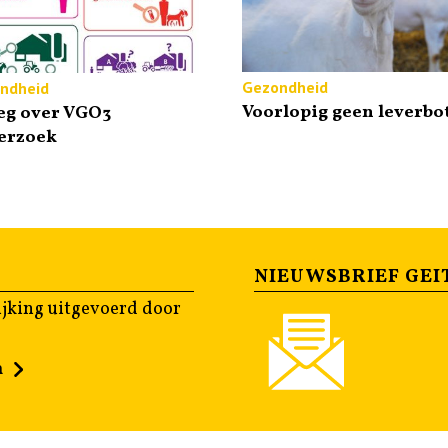
Gezondheid
ndheid
Voorlopig geen leverbo
eg over VGO3
erzoek
NIEUWSBRIEF GEI
jking uitgevoerd door
n