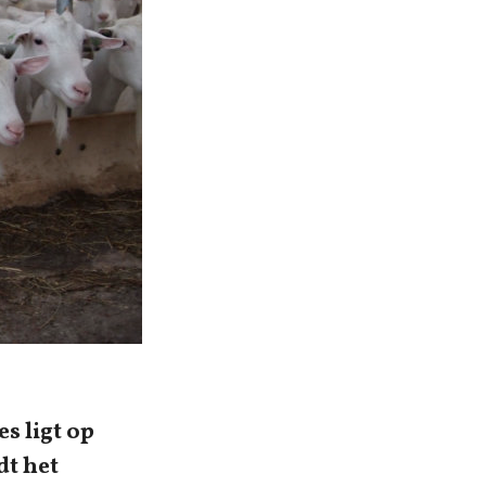
s ligt op
dt het