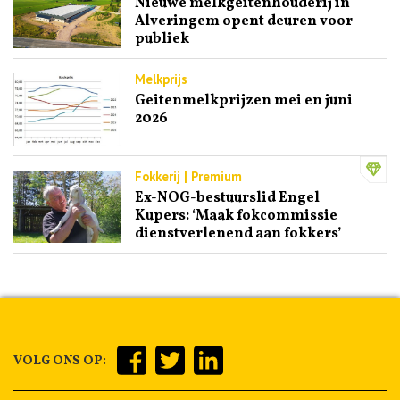
Nieuwe melkgeitenhouderij in
Alveringem opent deuren voor
publiek
Melkprijs
Geitenmelkprijzen mei en juni
2026
Fokkerij | Premium
Ex-NOG-bestuurslid Engel
Kupers: ‘Maak fokcommissie
dienstverlenend aan fokkers’
VOLG ONS OP: