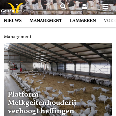
Spring
naar
inhoud
NIEUWS
MANAGEMENT
LAMMEREN
VOE
Management
Platform
Melkgeitenhouderij
verhoogt heffingen