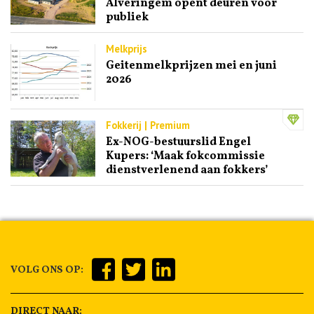
Alveringem opent deuren voor
publiek
Melkprijs
Geitenmelkprijzen mei en juni
2026
Fokkerij | Premium
Ex-NOG-bestuurslid Engel
Kupers: ‘Maak fokcommissie
dienstverlenend aan fokkers’
VOLG ONS OP:
DIRECT NAAR: