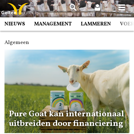
Spring
naar
inhoud
NIEUWS
MANAGEMENT
LAMMEREN
VOE
Algemeen
Pure Goat kan internationaal
uitbreiden door financiering