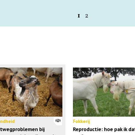
1
2
ndheid
Fokkerij
twegproblemen bij
Reproductie: hoe pak ik da