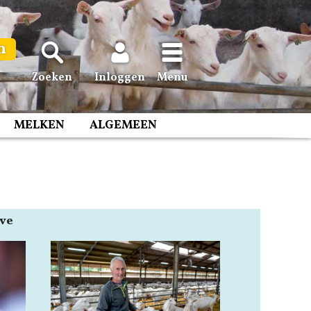
n
Zoeken
Inloggen
Menu
MELKEN
ALGEMEEN
ave