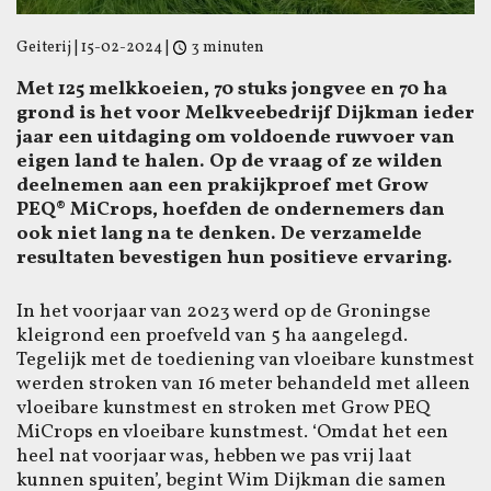
Geiterij
|
15-02-2024
|
3 minuten
Met 125 melkkoeien, 70 stuks jongvee en 70 ha
grond is het voor Melkveebedrijf Dijkman ieder
jaar een uitdaging om voldoende ruwvoer van
eigen land te halen. Op de vraag of ze wilden
deelnemen aan een prakijkproef met Grow
PEQ® MiCrops, hoefden de ondernemers dan
ook niet lang na te denken. De verzamelde
resultaten bevestigen hun positieve ervaring.
In het voorjaar van 2023 werd op de Groningse
kleigrond een proefveld van 5 ha aangelegd.
Tegelijk met de toediening van vloeibare kunstmest
werden stroken van 16 meter behandeld met alleen
vloeibare kunstmest en stroken met Grow PEQ
MiCrops en vloeibare kunstmest. ‘Omdat het een
heel nat voorjaar was, hebben we pas vrij laat
kunnen spuiten’, begint Wim Dijkman die samen