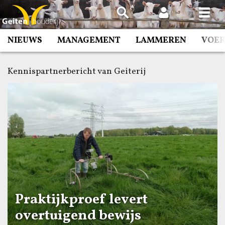
Spring
naar
inhoud
NIEUWS
MANAGEMENT
LAMMEREN
VOE
Kennispartnerbericht van Geiterij
Praktijkproef levert
overtuigend bewijs