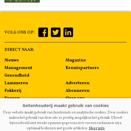
VOLG ONS OP:
DIRECT NAAR:
Nieuws
Magazine
Management
Kennispartners
Gezondheid
Lammeren
Adverteren
Fokkerij
Abonneren
Voeren
Over ons
Algemeen
Contact
Deze website maakt gebruik van functionele en analytische cookies. Deze cookies
Melkprijzen
maken het gebruik van deze site zo prettig mogelijk in het gebruik. U hoeft
bijvoorbeeld niet steeds opnieuw gegevens in te voeren en kunnen wij u
optimaal bedienen met goede artikelen.
Meer info