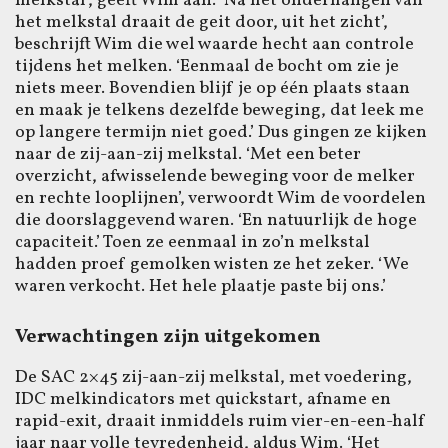
melkstal’, geeft Wim aan. ‘Na het onderhangen van
het melkstal draait de geit door, uit het zicht’,
beschrijft Wim die wel waarde hecht aan controle
tijdens het melken. ‘Eenmaal de bocht om zie je
niets meer. Bovendien blijf je op één plaats staan
en maak je telkens dezelfde beweging, dat leek me
op langere termijn niet goed.’ Dus gingen ze kijken
naar de zij-aan-zij melkstal. ‘Met een beter
overzicht, afwisselende beweging voor de melker
en rechte looplijnen’, verwoordt Wim de voordelen
die doorslaggevend waren. ‘En natuurlijk de hoge
capaciteit.’ Toen ze eenmaal in zo’n melkstal
hadden proef gemolken wisten ze het zeker. ‘We
waren verkocht. Het hele plaatje paste bij ons.’
Verwachtingen zijn uitgekomen
De SAC 2×45 zij-aan-zij melkstal, met voedering,
IDC melkindicators met quickstart, afname en
rapid-exit, draait inmiddels ruim vier-en-een-half
jaar naar volle tevredenheid, aldus Wim. ‘Het