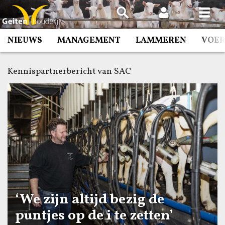
Spring
naar
inhoud
NIEUWS
MANAGEMENT
LAMMEREN
VOE
Kennispartnerbericht van SAC
‘We zijn altijd bezig de
puntjes op de i te zetten’