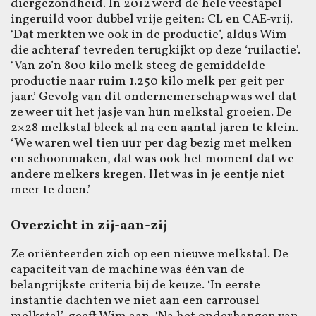
diergezondheid. In 2012 werd de hele veestapel
ingeruild voor dubbel vrije geiten: CL en CAE-vrij.
‘Dat merkten we ook in de productie’, aldus Wim
die achteraf tevreden terugkijkt op deze ‘ruilactie’.
‘Van zo’n 800 kilo melk steeg de gemiddelde
productie naar ruim 1.250 kilo melk per geit per
jaar.’ Gevolg van dit ondernemerschap was wel dat
ze weer uit het jasje van hun melkstal groeien. De
2×28 melkstal bleek al na een aantal jaren te klein.
‘We waren wel tien uur per dag bezig met melken
en schoonmaken, dat was ook het moment dat we
andere melkers kregen. Het was in je eentje niet
meer te doen.’
Overzicht in zij-aan-zij
Ze oriënteerden zich op een nieuwe melkstal. De
capaciteit van de machine was één van de
belangrijkste criteria bij de keuze. ‘In eerste
instantie dachten we niet aan een carrousel