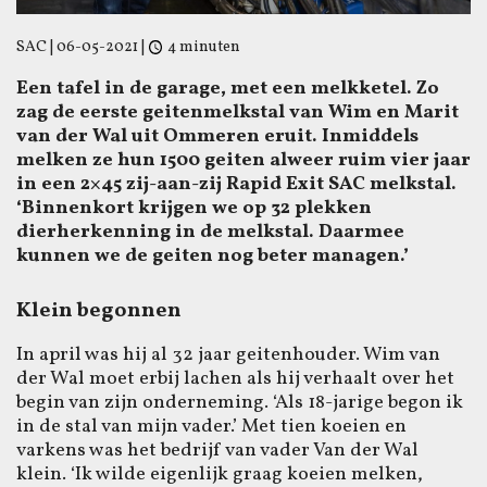
SAC
|
06-05-2021
|
4 minuten
Een tafel in de garage, met een melkketel. Zo
zag de eerste geitenmelkstal van Wim en Marit
van der Wal uit Ommeren eruit. Inmiddels
melken ze hun 1500 geiten alweer ruim vier jaar
in een 2×45 zij-aan-zij Rapid Exit SAC melkstal.
‘Binnenkort krijgen we op 32 plekken
dierherkenning in de melkstal. Daarmee
kunnen we de geiten nog beter managen.’
Klein begonnen
In april was hij al 32 jaar geitenhouder. Wim van
der Wal moet erbij lachen als hij verhaalt over het
begin van zijn onderneming. ‘Als 18-jarige begon ik
in de stal van mijn vader.’ Met tien koeien en
varkens was het bedrijf van vader Van der Wal
klein. ‘Ik wilde eigenlijk graag koeien melken,