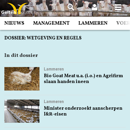
Spring
naar
inhoud
NIEUWS
MANAGEMENT
LAMMEREN
VOE
DOSSIER:
WETGEVING EN REGELS
In dit dossier
Lammeren
Bio Goat Meat u.a. (i.o.) en Agrifirm
slaan handen ineen
Lammeren
Minister onderzoekt aanscherpen
I&R-eisen