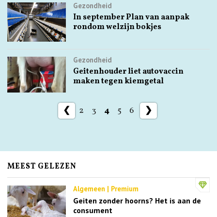
Gezondheid
In september Plan van aanpak
rondom welzijn bokjes
Gezondheid
Geitenhouder liet autovaccin
maken tegen kiemgetal
❮
2
3
4
5
6
❯
MEEST GELEZEN
Algemeen | Premium
Geiten zonder hoorns? Het is aan de
consument