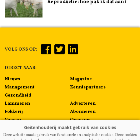
Reproductie: hoe pak ik dat aan?
VOLG ONS OP:
DIRECT NAAR:
Nieuws
Magazine
Management
Kennispartners
Gezondheid
Lammeren
Adverteren
Fokkerij
Abonneren
Voeren
Over ons
Algemeen
Contact
Deze website maakt gebruik van functionele en analytische cookies. Deze cookies
Melkprijzen