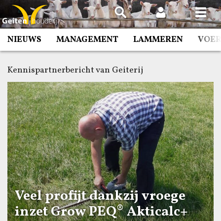
Spring
naar
inhoud
NIEUWS
MANAGEMENT
LAMMEREN
VOE
Kennispartnerbericht van Geiterij
Veel profijt dankzij vroege
inzet Grow PEQ® Akticalc+