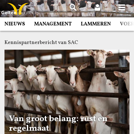
Spring
naar
inhoud
NIEUWS
MANAGEMENT
LAMMEREN
VOE
Kennispartnerbericht van SAC
Van groot belang: rust en
regelmaat