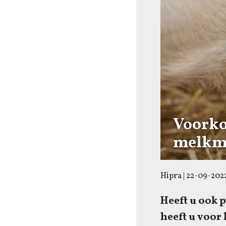
Voorko
melkm
Hipra
|
22-09-202
Heeft u ook 
heeft u voor