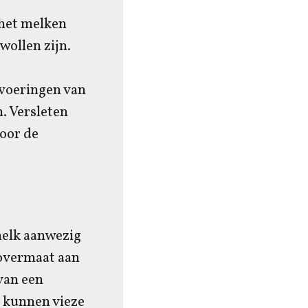
 het melken
wollen zijn.
lvoeringen van
. Versleten
oor de
melk aanwezig
 overmaat aan
van een
 kunnen vieze