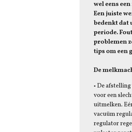
wel eens een
Een juiste we
bedenkt dat 
periode. Fou
problemen zo
tips om een 
De melkmachi
• De afstellin
voor een slech
uitmelken. Eé
vacuüm regula
regulator reg