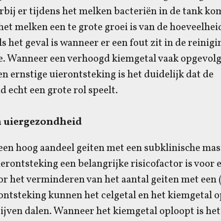
arbij er tijdens het melken bacteriën in de tank k
het melken een te grote groei is van de hoeveelhe
s het geval is wanneer er een fout zit in de reinigi
ie. Wanneer een verhoogd kiemgetal vaak opgevol
en ernstige uierontsteking is het duidelijk dat de
 echt een grote rol speelt.
n uiergezondheid
en hoog aandeel geiten met een subklinische mast
erontsteking een belangrijke risicofactor is voor
r het verminderen van het aantal geiten met een 
ntsteking kunnen het celgetal en het kiemgetal o
jven dalen. Wanneer het kiemgetal oploopt is het