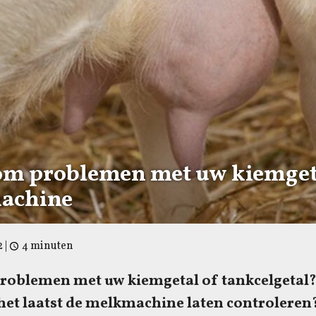
m problemen met uw kiemget
achine
2
|
4 minuten
problemen met uw kiemgetal of tankcelgeta
 het laatst de melkmachine laten controleren?