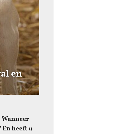
al en
l? Wanneer
 En heeft u