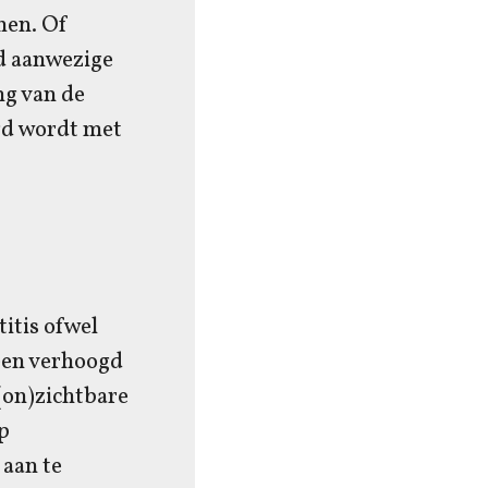
omen. Of
id aanwezige
ng van de
gd wordt met
itis ofwel
 een verhoogd
(on)zichtbare
p
 aan te