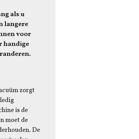
ang als u
n langere
unnen voor
r handige
aranderen.
 vacuüm zorgt
ledig
hine is de
en moet de
nderhouden. De