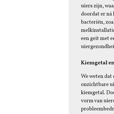
uiers zijn, wa
doordat er ná 
bacteriën, zoal
melkinstallat
een geit met e
uiergezondheid
Kiemgetal e
We weten dat e
onzichtbare ui
kiemgetal. Doo
vorm van uiero
probleembedri