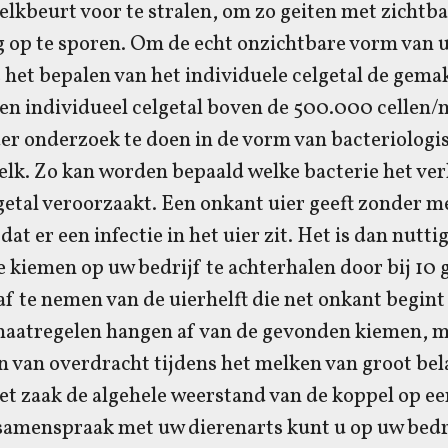
lkbeurt voor te stralen, om zo geiten met zichtb
g op te sporen. Om de echt onzichtbare vorm van 
s het bepalen van het individuele celgetal de gema
en individueel celgetal boven de 500.000 cellen/m
er onderzoek te doen in de vorm van bacteriologi
elk. Zo kan worden bepaald welke bacterie het ve
etal veroorzaakt. Een onkant uier geeft zonder m
 dat er een infectie in het uier zit. Het is dan nutt
kiemen op uw bedrijf te achterhalen door bij 10 
 te nemen van de uierhelft die net onkant begint
aatregelen hangen af van de gevonden kiemen, ma
n van overdracht tijdens het melken van groot bel
et zaak de algehele weerstand van de koppel op e
 samenspraak met uw dierenarts kunt u op uw bedr