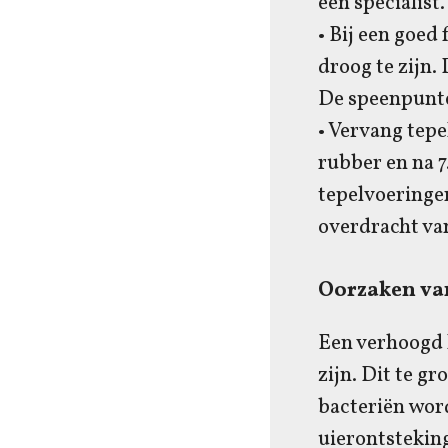
een specialist.
• Bij een goe
droog te zijn.
De speenpunten
• Vervang tepe
rubber en na 7
tepelvoeringe
overdracht van
Oorzaken va
Een verhoogd k
zijn. Dit te g
bacteriën word
uierontstekin