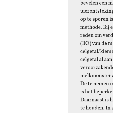
bevelen een me
uierontstekin
op te sporen i
methode. Bij e
reden om verd
(BO) van de m
celgetal/kiemg
celgetal al aan
veroorzakende 
melkmonster af
De te nemen m
is het beperke
Daarnaast is h
te houden. In