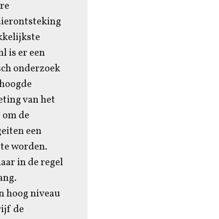
are
uierontsteking
kkelijkste
l is er een
sch onderzoek
rhoogde
eting van het
ig om de
geiten een
 te worden.
ar in de regel
ang.
en hoog niveau
ijf de