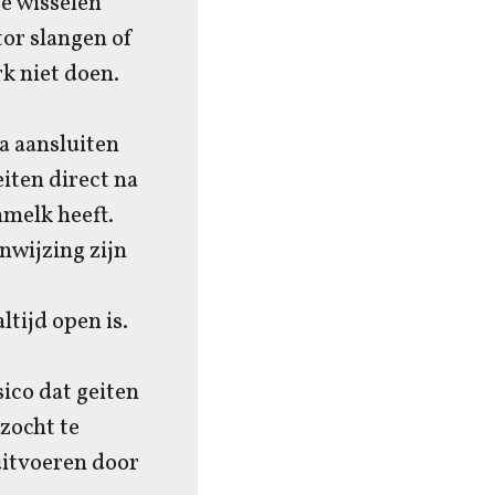
e wisselen
tor slangen of
rk niet doen.
a aansluiten
iten direct na
mmelk heeft.
nwijzing zijn
tijd open is.
sico dat geiten
zocht te
uitvoeren door