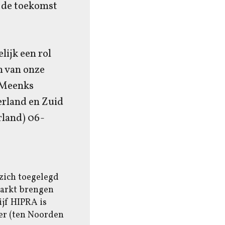
 de toekomst
lijk een rol
n van onze
h Meenks
rland en Zuid
rland) 06-
 zich toegelegd
markt brengen
jf HIPRA is
er (ten Noorden