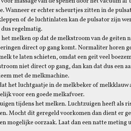
 voor massage van de spenen door het vacuüm af t
e. Wanneer er echter scheurtjes zitten in de pulsa
kleppen of de luchtinlaten kan de pulsator zijn we
 dus regelmatig.
ns het melken op dat de melkstroom van de geiten n
eringen direct op gang komt. Normaliter horen ge
melk te laten schieten, omdat een geit veel boeze
room niet direct op gang, dan kan dat dus een aa
leem met de melkmachine.
dat het luchtgaatje in de melkbeker of melkklauw al
elijk voor een goede melkafvoer.
zuigen tijdens het melken. Luchtzuigen heeft als ri
en. Mocht dit geregeld voorkomen dan dient er ge
en mogelijke oorzaak. Laat dan een natte meting 