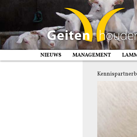
Spring
naar
inhoud
NIEUWS
MANAGEMENT
LAM
Kennispartnerb