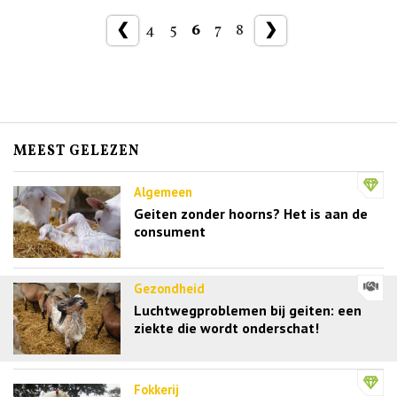
❮
4
5
6
7
8
❯
MEEST GELEZEN
Algemeen
Geiten zonder hoorns? Het is aan de
consument
Gezondheid
Luchtwegproblemen bij geiten: een
ziekte die wordt onderschat!
Fokkerij